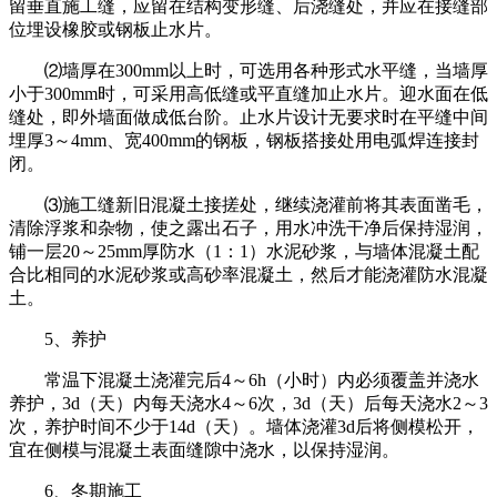
留垂直施工缝，应留在结构变形缝、后浇缝处，并应在接缝部
位埋设橡胶或钢板止水片。
⑵墙厚在300mm以上时，可选用各种形式水平缝，当墙厚
小于300mm时，可采用高低缝或平直缝加止水片。迎水面在低
缝处，即外墙面做成低台阶。止水片设计无要求时在平缝中间
埋厚3～4mm、宽400mm的钢板，钢板搭接处用电弧焊连接封
闭。
⑶施工缝新旧混凝土接搓处，继续浇灌前将其表面凿毛，
清除浮浆和杂物，使之露出石子，用水冲洗干净后保持湿润，
铺一层20～25mm厚防水（1：1）水泥砂浆，与墙体混凝土配
合比相同的水泥砂浆或高砂率混凝土，然后才能浇灌防水混凝
土。
5、养护
常温下混凝土浇灌完后4～6h（小时）内必须覆盖并浇水
养护，3d（天）内每天浇水4～6次，3d（天）后每天浇水2～3
次，养护时间不少于14d（天）。墙体浇灌3d后将侧模松开，
宜在侧模与混凝土表面缝隙中浇水，以保持湿润。
6、冬期施工