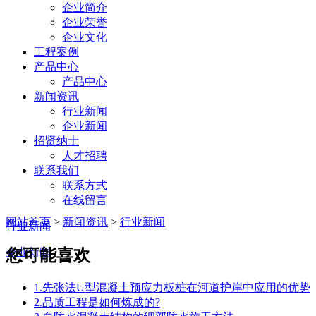
企业简介
企业荣誉
企业文化
工程案例
产品中心
产品中心
新闻资讯
行业新闻
企业新闻
招贤纳士
人才招聘
联系我们
联系方式
在线留言
网站首页
>
新闻资讯
>
行业新闻
行业新闻
您可能喜欢
企业新闻
1.先张法U型混凝土预应力板桩在河道护岸中应用的优势
2.品质工程是如何炼成的?