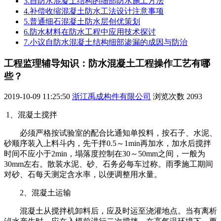
3.自防水混凝土结构的细部防水施工方法
4.补偿收缩混凝土防水工法设计注意事项
5.普通细石混凝土防水层创优策划
6.防水材料在防水工程中应用技术探讨
7.小议自防水混凝土结构细部渗漏的成因与防治
工程监理辅导知识：防水混凝土工程操作工艺有哪
些？
2019-10-09 11:25:50
浙江禹成构件有限公司
浏览次数
2093
1、混凝土搅拌
必须严格按试验室的配合比通知单投料，按石子、水泥、
砂顺序装入上料斗内，先干拌0.5～1min再加水，加水后搅拌
时间不应小于2min，塌落度控制在30～50mm之间，一般为
30mm左右。散装水泥、砂、石务必每车过称。雨季施工期间
对砂、石每天测定含水率，以便调整用水量。
2、混凝土运输
混凝土从搅拌机卸料后，应及时运至浇灌地点。当有离析