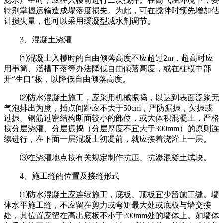
泌水产生时，应在入模前进行二次搅拌。在高气温环境下，要
特别掌握运输造成塌落度损失。为此，可在搅拌时预先增加估
计损失量，也可以采用缓凝型减水剂调节。
3、混凝土浇灌
⑴混凝土入模时的自由倾落高度不应超过2m，超高时应
用串筒、溜槽下落等办法降低自由倾落高度，或在柱模中部
开“生口”板，以降低自由倾落高度。
⑵防水混凝土施工，应采用机械振捣，以达到表面泛浆无
气泡排出为度，插点间距应不大于50cm，严防漏振，欠振或
过振。钢筋过密结构断面较小的部位，或大体积混凝土，严格
按分层浇灌、分层振捣（分层厚度不宜大于300mm）的原则连
续进行，在下面一层混凝土初凝前，就应接着浇灌上一层。
⑶在浇灌地点按有关规定制作抗压、抗渗混凝土试块。
4、施工缝的位置及接缝形式
⑴防水混凝土应连续施工，底板、顶板宜少留施工缝。墙
体水平施工缝，不应留在剪力或弯矩最大处或底板与墙交接
处，其位置应留在高出底板不小于200mm处的墙体上。如墙体