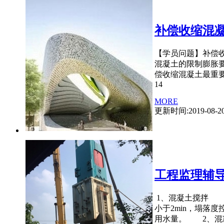
补偿收缩混
【学员问题】补偿
混凝土的限制膨胀要
偿收缩混凝土最重
14
MORE
更新时间:2019-08-2
工程监理辅
1、混凝土搅拌 必
小于2min，塌落
用水量。 2、混