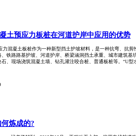
混凝土预应力板桩在河道护岸中应用的优势
预应力混凝土板桩作为一种新型挡土护坡材料，是一种抗弯、抗剪
路、铁路路基护坡、河道护岸、桥梁涵洞挡土承重、城市建筑基
石、现场浇筑混凝土墙、钻孔灌注咬合桩、普通板桩等。“U型水
9
何炼成的?