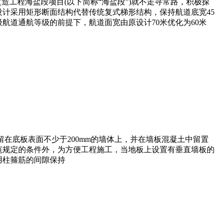
改造工程海盐段项目(以下简称“海盐段”)就不走寻常路，积极探
计采用矩形断面结构代替传统复式梯形结构，保持航道底宽45
航道通航等级的前提下，航道面宽由原设计70米优化为60米
底板表面不少于200mm的墙体上，并在墙板混凝土中留置
范规定的条件外，为方便工程施工，当地板上设置有垂直墙板的
用柱箍筋的间隙保持