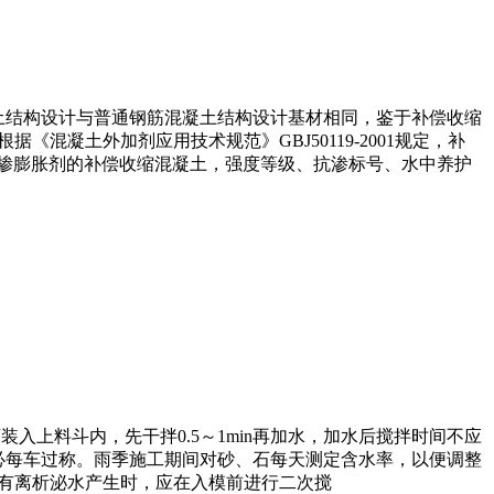
结构设计与普通钢筋混凝土结构设计基材相同，鉴于补偿收缩
凝土外加剂应用技术规范》GBJ50119-2001规定，补
掺膨胀剂的补偿收缩混凝土，强度等级、抗渗标号、水中养护
上料斗内，先干拌0.5～1min再加水，加水后搅拌时间不应
石务必每车过称。雨季施工期间对砂、石每天测定含水率，以便调整
有离析泌水产生时，应在入模前进行二次搅